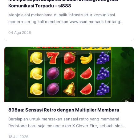
Komunikasi Terpadu – sl888
Menjelajahi mekanisme di balik infrastruktur komunikasi
modern sering kali memberikan wawasan menarik tentang
bagaimana efisiensi operasional dapat dicapai, mirip dengan...
04 Agu 2026
898aa: Sensasi Retro dengan Multiplier Membara
Bersiaplah untuk merasakan sensasi retro yang membara!
Redstone baru saja meluncurkan X Clover Fire, sebuah slot
yang memadukan pesona mesin...
18 Jul 2026