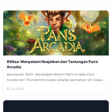
898aa: Menyelami Keajaiban dan Tantangan Pan’s
Arcadia
Kesimpulan Akhir: Menjelajahi Misteri Pan’s Arcadia Pan’s
Arcadia dari Thunderkick bukan sekadar permainan slot biasa;
ini adalah sebuah perjalanan mendalam...
02 Jul 2026