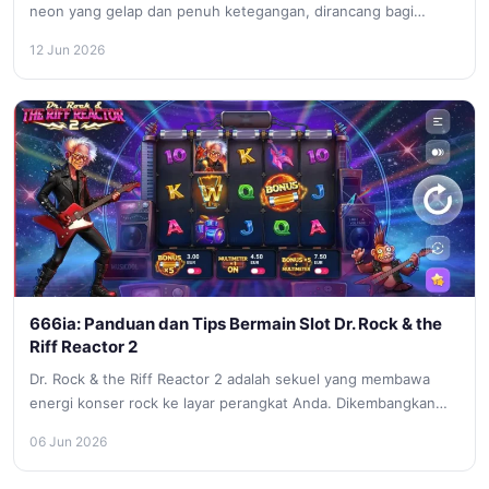
neon yang gelap dan penuh ketegangan, dirancang bagi
mereka yang...
12 Jun 2026
666ia: Panduan dan Tips Bermain Slot Dr. Rock & the
Riff Reactor 2
Dr. Rock & the Riff Reactor 2 adalah sekuel yang membawa
energi konser rock ke layar perangkat Anda. Dikembangkan
oleh...
06 Jun 2026