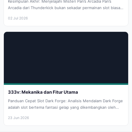
Kesimpulan Akhir: Menjelajahi Misteri Pan’s Arcadia Pan’s
Arcadia dari Thunderkick bukan sekadar permainan slot biasa;
ini adalah sebuah perjalanan mendalam...
02 Jul 2026
333v: Mekanika dan Fitur Utama
Panduan Cepat Slot Dark Forge: Analisis Mendalam Dark Forge
adalah slot bertema fantasi gelap yang dikembangkan oleh
Slotmill. Game ini...
23 Jun 2026