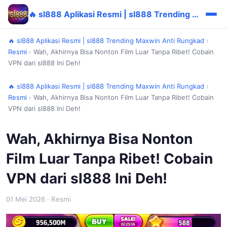
🔥 sl888 Aplikasi Resmi | sl888 Trending Maxwin Anti Rungkad
🔥 sl888 Aplikasi Resmi | sl888 Trending Maxwin Anti Rungkad
›
Resmi
›
Wah, Akhirnya Bisa Nonton Film Luar Tanpa Ribet! Cobain
VPN dari sl888 Ini Deh!
🔥 sl888 Aplikasi Resmi | sl888 Trending Maxwin Anti Rungkad
›
Resmi
›
Wah, Akhirnya Bisa Nonton Film Luar Tanpa Ribet! Cobain
VPN dari sl888 Ini Deh!
Wah, Akhirnya Bisa Nonton
Film Luar Tanpa Ribet! Cobain
VPN dari sl888 Ini Deh!
01 Mei 2026
· Resmi