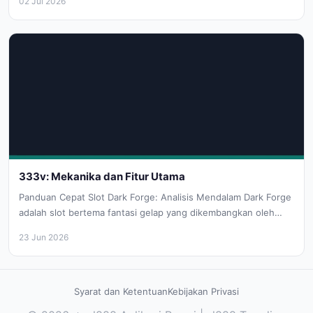
02 Jul 2026
333v: Mekanika dan Fitur Utama
Panduan Cepat Slot Dark Forge: Analisis Mendalam Dark Forge
adalah slot bertema fantasi gelap yang dikembangkan oleh
Slotmill. Game ini...
23 Jun 2026
Syarat dan Ketentuan
Kebijakan Privasi