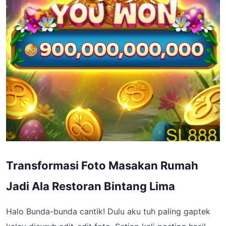
Transformasi Foto Masakan Rumah
Jadi Ala Restoran Bintang Lima
Halo Bunda-bunda cantik! Dulu aku tuh paling gaptek