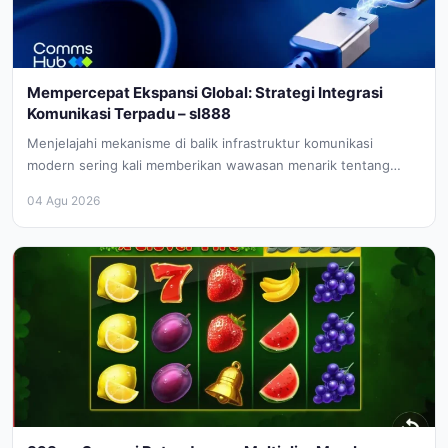
Mempercepat Ekspansi Global: Strategi Integrasi
Komunikasi Terpadu – sl888
Menjelajahi mekanisme di balik infrastruktur komunikasi
modern sering kali memberikan wawasan menarik tentang
bagaimana efisiensi operasional dapat dicapai, mirip dengan...
04 Agu 2026