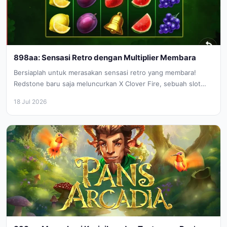
898aa: Sensasi Retro dengan Multiplier Membara
Bersiaplah untuk merasakan sensasi retro yang membara!
Redstone baru saja meluncurkan X Clover Fire, sebuah slot
yang memadukan pesona mesin...
18 Jul 2026