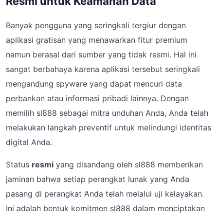
Resmi untuk Keamanan Data
Banyak pengguna yang seringkali tergiur dengan
aplikasi gratisan yang menawarkan fitur premium
namun berasal dari sumber yang tidak resmi. Hal ini
sangat berbahaya karena aplikasi tersebut seringkali
mengandung spyware yang dapat mencuri data
perbankan atau informasi pribadi lainnya. Dengan
memilih sl888 sebagai mitra unduhan Anda, Anda telah
melakukan langkah preventif untuk melindungi identitas
digital Anda.
Status
resmi
yang disandang oleh sl888 memberikan
jaminan bahwa setiap perangkat lunak yang Anda
pasang di perangkat Anda telah melalui uji kelayakan.
Ini adalah bentuk komitmen sl888 dalam menciptakan