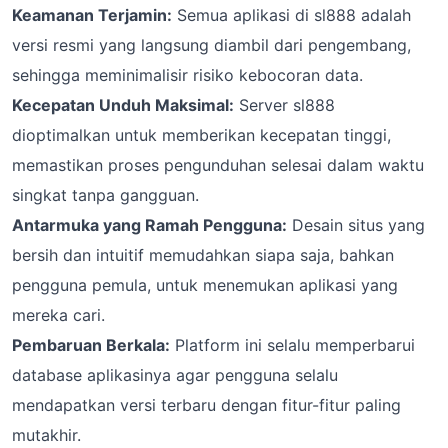
Keamanan Terjamin:
Semua aplikasi di sl888 adalah
versi resmi yang langsung diambil dari pengembang,
sehingga meminimalisir risiko kebocoran data.
Kecepatan Unduh Maksimal:
Server sl888
dioptimalkan untuk memberikan kecepatan tinggi,
memastikan proses pengunduhan selesai dalam waktu
singkat tanpa gangguan.
Antarmuka yang Ramah Pengguna:
Desain situs yang
bersih dan intuitif memudahkan siapa saja, bahkan
pengguna pemula, untuk menemukan aplikasi yang
mereka cari.
Pembaruan Berkala:
Platform ini selalu memperbarui
database aplikasinya agar pengguna selalu
mendapatkan versi terbaru dengan fitur-fitur paling
mutakhir.