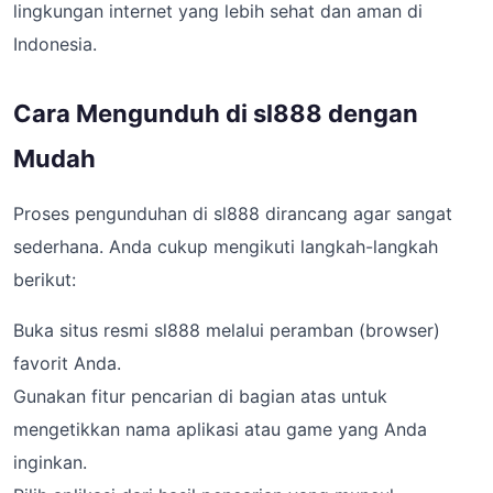
lingkungan internet yang lebih sehat dan aman di
Indonesia.
Cara Mengunduh di sl888 dengan
Mudah
Proses pengunduhan di sl888 dirancang agar sangat
sederhana. Anda cukup mengikuti langkah-langkah
berikut:
Buka situs resmi sl888 melalui peramban (browser)
favorit Anda.
Gunakan fitur pencarian di bagian atas untuk
mengetikkan nama aplikasi atau game yang Anda
inginkan.