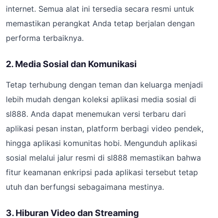
internet. Semua alat ini tersedia secara resmi untuk
memastikan perangkat Anda tetap berjalan dengan
performa terbaiknya.
2. Media Sosial dan Komunikasi
Tetap terhubung dengan teman dan keluarga menjadi
lebih mudah dengan koleksi aplikasi media sosial di
sl888. Anda dapat menemukan versi terbaru dari
aplikasi pesan instan, platform berbagi video pendek,
hingga aplikasi komunitas hobi. Mengunduh aplikasi
sosial melalui jalur resmi di sl888 memastikan bahwa
fitur keamanan enkripsi pada aplikasi tersebut tetap
utuh dan berfungsi sebagaimana mestinya.
3. Hiburan Video dan Streaming