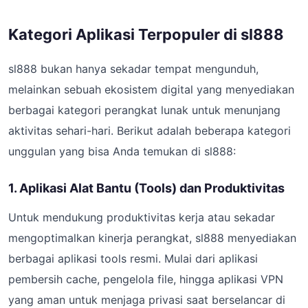
Kategori Aplikasi Terpopuler di sl888
sl888 bukan hanya sekadar tempat mengunduh,
melainkan sebuah ekosistem digital yang menyediakan
berbagai kategori perangkat lunak untuk menunjang
aktivitas sehari-hari. Berikut adalah beberapa kategori
unggulan yang bisa Anda temukan di sl888:
1. Aplikasi Alat Bantu (Tools) dan Produktivitas
Untuk mendukung produktivitas kerja atau sekadar
mengoptimalkan kinerja perangkat, sl888 menyediakan
berbagai aplikasi tools resmi. Mulai dari aplikasi
pembersih cache, pengelola file, hingga aplikasi VPN
yang aman untuk menjaga privasi saat berselancar di