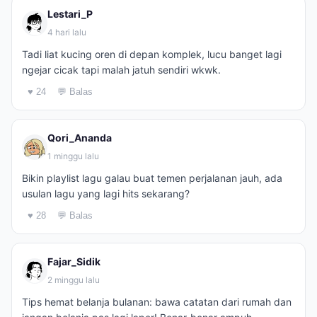
Lestari_P
4 hari lalu
Tadi liat kucing oren di depan komplek, lucu banget lagi
ngejar cicak tapi malah jatuh sendiri wkwk.
♥ 24
💬 Balas
Qori_Ananda
1 minggu lalu
Bikin playlist lagu galau buat temen perjalanan jauh, ada
usulan lagu yang lagi hits sekarang?
♥ 28
💬 Balas
Fajar_Sidik
2 minggu lalu
Tips hemat belanja bulanan: bawa catatan dari rumah dan