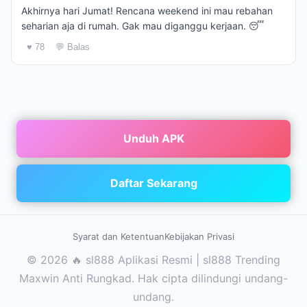
Akhirnya hari Jumat! Rencana weekend ini mau rebahan
seharian aja di rumah. Gak mau diganggu kerjaan. 😴
♥ 78
💬 Balas
Unduh APK
Daftar Sekarang
Syarat dan Ketentuan
Kebijakan Privasi
© 2026 🔥 sl888 Aplikasi Resmi | sl888 Trending
Maxwin Anti Rungkad. Hak cipta dilindungi undang-
undang.