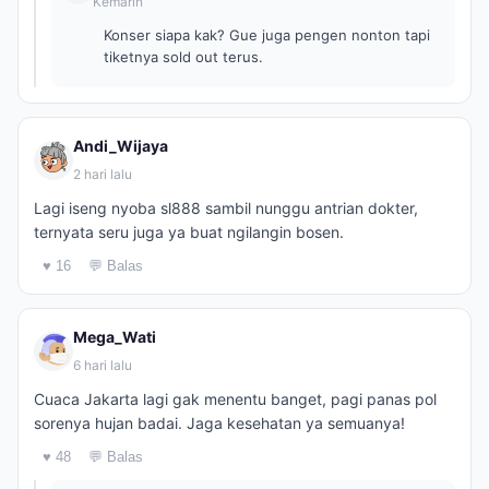
Kemarin
Konser siapa kak? Gue juga pengen nonton tapi
tiketnya sold out terus.
Andi_Wijaya
2 hari lalu
Lagi iseng nyoba sl888 sambil nunggu antrian dokter,
ternyata seru juga ya buat ngilangin bosen.
♥ 16
💬 Balas
Mega_Wati
6 hari lalu
Cuaca Jakarta lagi gak menentu banget, pagi panas pol
sorenya hujan badai. Jaga kesehatan ya semuanya!
♥ 48
💬 Balas