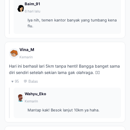
Baim_91
6 hari lalu
Iya nih, temen kantor banyak yang tumbang kena
flu.
Vina_M
Kemarin
Hari ini berhasil lari 5km tanpa henti! Bangga banget sama
diri sendiri setelah sekian lama gak olahraga. 🏃‍♀️
♥ 95
💬 Balas
Wahyu_Eko
Kemarin
Mantap kak! Besok lanjut 10km ya haha.