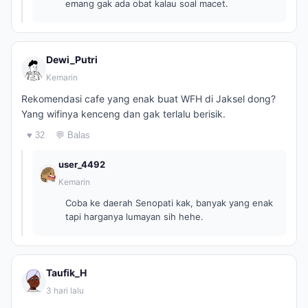
emang gak ada obat kalau soal macet.
Dewi_Putri
Kemarin
Rekomendasi cafe yang enak buat WFH di Jaksel dong?
Yang wifinya kenceng dan gak terlalu berisik.
♥ 32
💬 Balas
user_4492
Kemarin
Coba ke daerah Senopati kak, banyak yang enak
tapi harganya lumayan sih hehe.
Taufik_H
3 hari lalu