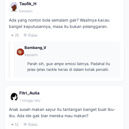
Taufik_H
Kemarin
Ada yang nonton bola semalam gak? Wasitnya kacau
banget keputusannya, masa itu bukan pelanggaran.
♥ 28
💬 Balas
Bambang_V
Kemarin
Parah sih, gue ampe emosi liatnya. Padahal itu
jelas-jelas tackle keras di dalam kotak penalti.
Fitri_Aulia
1 minggu lalu
Anak susah makan sayur itu tantangan banget buat ibu-
ibu. Ada ide gak biar mereka mau makan?
♥ 51
💬 Balas