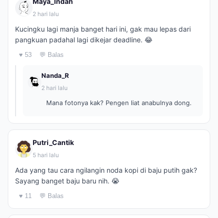
Maya_Indah
2 hari lalu
Kucingku lagi manja banget hari ini, gak mau lepas dari
pangkuan padahal lagi dikejar deadline. 😂
♥ 53
💬 Balas
Nanda_R
2 hari lalu
Mana fotonya kak? Pengen liat anabulnya dong.
Putri_Cantik
5 hari lalu
Ada yang tau cara ngilangin noda kopi di baju putih gak?
Sayang banget baju baru nih. 😭
♥ 11
💬 Balas