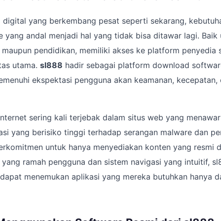
i digital yang berkembang pesat seperti sekarang, kebutu
e yang andal menjadi hal yang tidak bisa ditawar lagi. Bai
, maupun pendidikan, memiliki akses ke platform penyedia
itas utama.
sl888
hadir sebagai platform download softwar
emenuhi ekspektasi pengguna akan keamanan, kecepatan,
ternet sering kali terjebak dalam situs web yang menawar
asi yang berisiko tinggi terhadap serangan malware dan pe
berkomitmen untuk hanya menyediakan konten yang resmi dan
yang ramah pengguna dan sistem navigasi yang intuitif, s
 dapat menemukan aplikasi yang mereka butuhkan hanya d