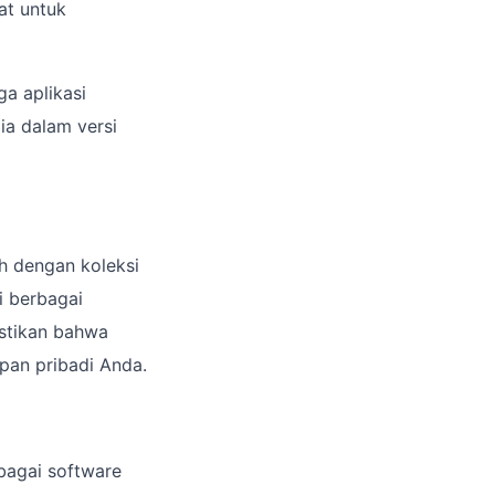
pat untuk
a aplikasi
ia dalam versi
h dengan koleksi
i berbagai
stikan bahwa
apan pribadi Anda.
bagai software