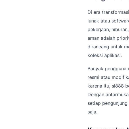
Di era transformas
lunak atau softwar
pekerjaan, hiburan
aman adalah prior
dirancang untuk m
koleksi aplikasi.
Banyak pengguna in
resmi atau modifik
karena itu, sl888 
Dengan antarmuka 
setiap pengunjung
saja.