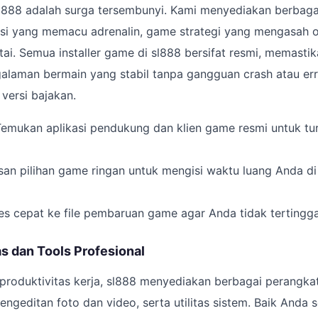
sl888 adalah surga tersembunyi. Kami menyediakan berbaga
ksi yang memacu adrenalin, game strategi yang mengasah o
tai. Semua installer game di sl888 bersifat resmi, memasti
laman bermain yang stabil tanpa gangguan crash atau err
 versi bajakan.
Temukan aplikasi pendukung dan klien game resmi untuk t
an pilihan game ringan untuk mengisi waktu luang Anda di 
s cepat ke file pembaruan game agar Anda tidak tertinggal
as dan Tools Profesional
roduktivitas kerja, sl888 menyediakan berbagai perangkat
pengeditan foto dan video, serta utilitas sistem. Baik Anda 