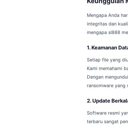
Keunggulan 
Mengapa Anda haru
integritas dan kua
mengapa sl888 menj
1. Keamanan Dat
Setiap file yang d
Kami memahami bah
Dengan mengunduh s
ransomware yang se
2. Update Berka
Software resmi yan
terbaru sangat pen