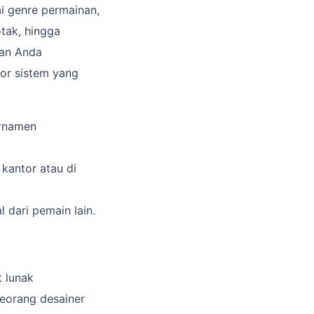
i genre permainan,
tak, hingga
kan Anda
or sistem yang
urnamen
kantor atau di
 dari pemain lain.
 lunak
seorang desainer