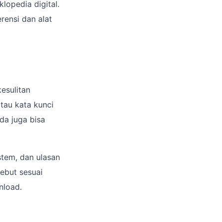
klopedia digital.
rensi dan alat
esulitan
au kata kunci
nda juga bisa
stem, dan ulasan
ebut sesuai
nload.