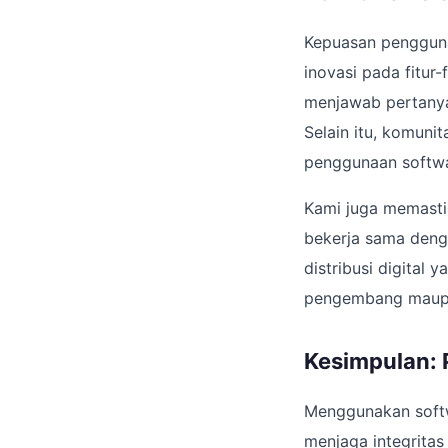
Kepuasan pengguna 
inovasi pada fitur
menjawab pertanya
Selain itu, komuni
penggunaan softwar
Kami juga memastik
bekerja sama deng
distribusi digital
pengembang maupu
Kesimpulan: P
Menggunakan softw
menjaga integrita