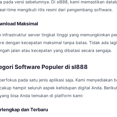
 pada versi sebelumnya. Di sl888, kami memastikan datab
real-time mengikuti rilis resmi dari pengembang software.
ownload Maksimal
infrastruktur server tingkat tinggi yang memungkinkan p
e dengan kecepatan maksimal tanpa batas. Tidak ada lag
engah jalan atau kecepatan yang dibatasi secara sengaja.
egori Software Populer di sl888
berfokus pada satu jenis aplikasi saja. Kami menyediakan
akup hampir seluruh aspek kehidupan digital Anda. Beriku
yang bisa Anda temukan di platform kami:
rlengkap dan Terbaru