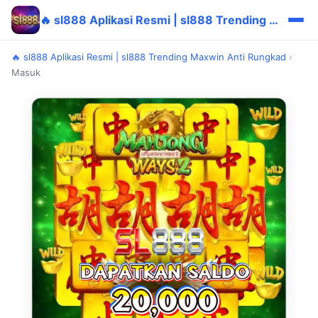
🔥 sl888 Aplikasi Resmi | sl888 Trending Maxwin Anti Rungkad
🔥 sl888 Aplikasi Resmi | sl888 Trending Maxwin Anti Rungkad
›
Masuk