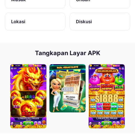
Lokasi
Diskusi
Tangkapan Layar APK