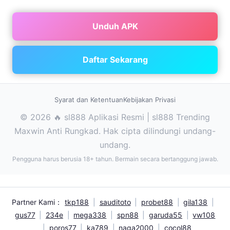
Unduh APK
Daftar Sekarang
Syarat dan Ketentuan
Kebijakan Privasi
© 2026 🔥 sl888 Aplikasi Resmi | sl888 Trending
Maxwin Anti Rungkad. Hak cipta dilindungi undang-
undang.
Pengguna harus berusia 18+ tahun. Bermain secara bertanggung jawab.
Partner Kami：
tkp188
|
sauditoto
|
probet88
|
gila138
|
gus77
|
234e
|
mega338
|
spn88
|
garuda55
|
vw108
|
poros77
|
ka789
|
naga2000
|
cocol88