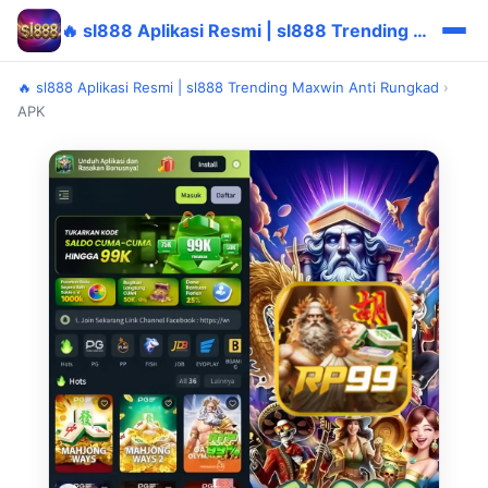
🔥 sl888 Aplikasi Resmi | sl888 Trending Maxwin Anti Rungkad
🔥 sl888 Aplikasi Resmi | sl888 Trending Maxwin Anti Rungkad
›
APK