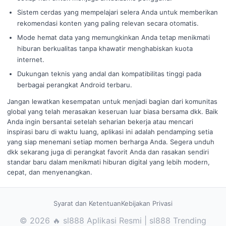
Sistem cerdas yang mempelajari selera Anda untuk memberikan
rekomendasi konten yang paling relevan secara otomatis.
Mode hemat data yang memungkinkan Anda tetap menikmati
hiburan berkualitas tanpa khawatir menghabiskan kuota
internet.
Dukungan teknis yang andal dan kompatibilitas tinggi pada
berbagai perangkat Android terbaru.
Jangan lewatkan kesempatan untuk menjadi bagian dari komunitas
global yang telah merasakan keseruan luar biasa bersama dkk. Baik
Anda ingin bersantai setelah seharian bekerja atau mencari
inspirasi baru di waktu luang, aplikasi ini adalah pendamping setia
yang siap menemani setiap momen berharga Anda. Segera unduh
dkk sekarang juga di perangkat favorit Anda dan rasakan sendiri
standar baru dalam menikmati hiburan digital yang lebih modern,
cepat, dan menyenangkan.
Syarat dan Ketentuan
Kebijakan Privasi
© 2026 🔥 sl888 Aplikasi Resmi | sl888 Trending