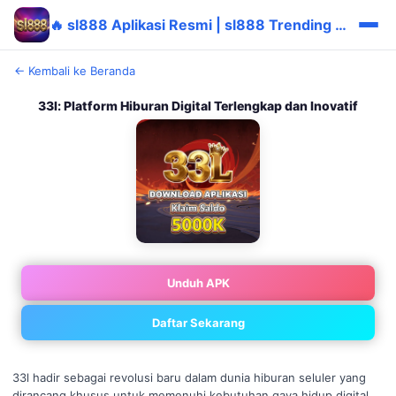
🔥 sl888 Aplikasi Resmi | sl888 Trending Maxwin Anti Rungkad
← Kembali ke Beranda
33l: Platform Hiburan Digital Terlengkap dan Inovatif
Unduh APK
Daftar Sekarang
33l hadir sebagai revolusi baru dalam dunia hiburan seluler yang
dirancang khusus untuk memenuhi kebutuhan gaya hidup digital